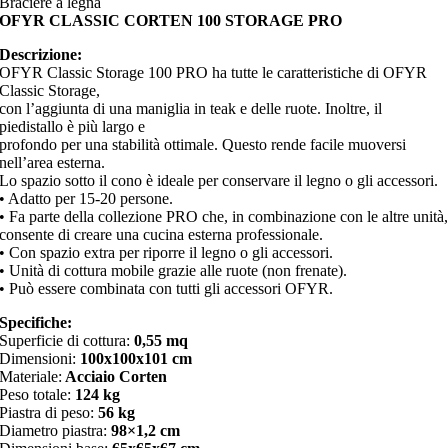
Braciere a legna
OFYR CLASSIC CORTEN 100 STORAGE PRO
Descrizione:
OFYR Classic Storage 100 PRO ha tutte le caratteristiche di OFYR
Classic Storage,
con l’aggiunta di una maniglia in teak e delle ruote. Inoltre, il
piedistallo è più largo e
profondo per una stabilità ottimale. Questo rende facile muoversi
nell’area esterna.
Lo spazio sotto il cono è ideale per conservare il legno o gli accessori.
• Adatto per 15-20 persone.
• Fa parte della collezione PRO che, in combinazione con le altre unità
consente di creare una cucina esterna professionale.
• Con spazio extra per riporre il legno o gli accessori.
• Unità di cottura mobile grazie alle ruote (non frenate).
• Può essere combinata con tutti gli accessori OFYR.
Specifiche:
Superficie di cottura:
0,55 mq
Dimensioni:
100x100x101 cm
Materiale:
Acciaio Corten
Peso totale:
124 kg
Piastra di peso:
56 kg
Diametro piastra:
98×1,2 cm