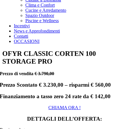
Clima e Confort
Cucine e Arredamento
Spazio Outdoor
Piscine e Wellness
Incentivi
News e Approfondimenti
Contatti
OCCASIONI
OFYR CLASSIC CORTEN 100
STORAGE PRO
Prezzo di vendita
€ 3.790,00
Prezzo Scontato € 3.230,00 –
risparmi € 560,00
Finanziamento a tasso zero 24 rate da
€
142,00
CHIAMA ORA !
DETTAGLI DELL’OFFERTA: